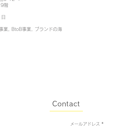
9階
1日
業, BtoB事業, ブランドの海
​Contact