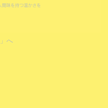
人間味を持つ温かさを
i」へ